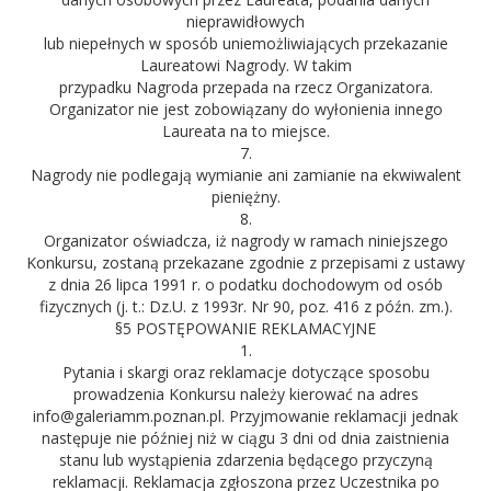
nieprawidłowych
lub niepełnych w sposób uniemożliwiających przekazanie
Laureatowi Nagrody. W takim
przypadku Nagroda przepada na rzecz Organizatora.
Organizator nie jest zobowiązany do wyłonienia innego
Laureata na to miejsce.
7.
Nagrody nie podlegają wymianie ani zamianie na ekwiwalent
pieniężny.
8.
Organizator oświadcza, iż nagrody w ramach niniejszego
Konkursu, zostaną przekazane zgodnie z przepisami z ustawy
z dnia 26 lipca 1991 r. o podatku dochodowym od osób
fizycznych (j. t.: Dz.U. z 1993r. Nr 90, poz. 416 z późn. zm.).
§5 POSTĘPOWANIE REKLAMACYJNE
1.
Pytania i skargi oraz reklamacje dotyczące sposobu
prowadzenia Konkursu należy kierować na adres
info@galeriamm.poznan.pl. Przyjmowanie reklamacji jednak
następuje nie później niż w ciągu 3 dni od dnia zaistnienia
stanu lub wystąpienia zdarzenia będącego przyczyną
reklamacji. Reklamacja zgłoszona przez Uczestnika po