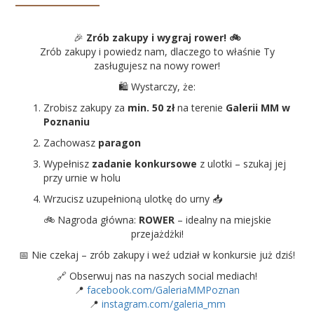
🎉
Zrób zakupy i wygraj rower! 🚲
Zrób zakupy i powiedz nam, dlaczego to właśnie Ty
zasługujesz na nowy rower!
🛍️ Wystarczy, że:
Zrobisz zakupy za
min. 50 zł
na terenie
Galerii MM w
Poznaniu
Zachowasz
paragon
Wypełnisz
zadanie konkursowe
z ulotki – szukaj jej
przy urnie w holu
Wrzucisz uzupełnioną ulotkę do urny 📥
🚲 Nagroda główna:
ROWER
– idealny na miejskie
przejażdżki!
📅 Nie czekaj – zrób zakupy i weź udział w konkursie już dziś!
🔗 Obserwuj nas na naszych social mediach!
📍
facebook.com/GaleriaMMPoznan
📍
instagram.com/galeria_mm