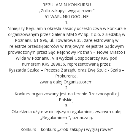
REGULAMIN KONKURSU
„Zrób zakupy i wygraj rower”
§1 WARUNKI OGÓLNE
1.
Niniejszy Regulamin określa zasady uczestnictwa w konkursie
organizowanym przez Galeria MM SPV Sp. z o.o. z siedzibą w
Poznaniu 61-896, ul. Towarowa 35, zarejestrowaną w
rejestrze przedsiębiorców w Krajowym Rejestrze Sądowym
prowadzonym przez Sąd Rejonowy Poznań – Nowe Miasto i
Wilda w Poznaniu, VIII wydział Gospodarczy KRS pod
numerem KRS 289836, reprezentowaną przez:
Ryszarda Szulca – Prezesa Zarządu oraz Ewę Szulc - Szała –
Prokurenta,
zwaną dalej Organizatorem.
2.
Konkurs organizowany jest na terenie Rzeczpospolitej
Polskiej.
3.
Określenia użyte w niniejszym regulaminie, zwanym dalej
„Regulaminem”, oznaczają:
−
Konkurs – konkurs „Zrób zakupy i wygraj rower”