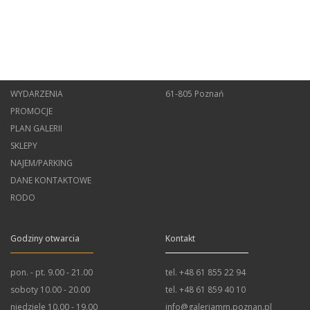
Mapa strony
Adres
STRONA GŁÓWNA
ul. Św. Marcin 24
WYDARZENIA
61-805 Poznań
PROMOCJE
PLAN GALERII
SKLEPY
NAJEM/PARKING
DANE KONTAKTOWE
RODO
Godziny otwarcia
Kontakt
pon. - pt.
9.00 - 21.00
tel. +48 61 855 22 94
soboty
10.00 - 20.00
tel. +48 61 859 40 10
niedziele
10.00 - 19.00
info@galeriamm.poznan.pl